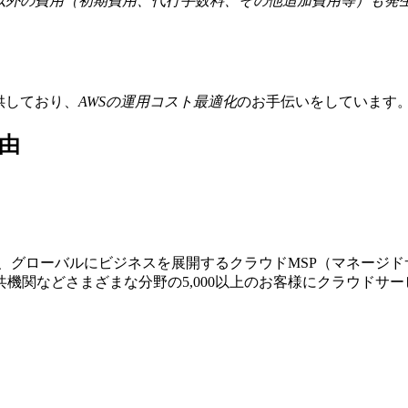
金以外の費用（初期費用、代行手数料、その他追加費用等）も発
提供しており、
AWSの運⽤コスト最適化
のお⼿伝いをしています
由
する、グローバルにビジネスを展開するクラウドMSP（マネージ
機関などさまざまな分野の5,000以上のお客様にクラウドサ