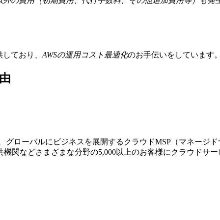
金以外の費用（初期費用、代行手数料、その他追加費用等）も発
提供しており、
AWSの運⽤コスト最適化
のお⼿伝いをしています
由
する、グローバルにビジネスを展開するクラウドMSP（マネージ
機関などさまざまな分野の5,000以上のお客様にクラウドサ