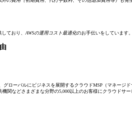
金以外の費用（初期費用、代行手数料、その他追加費用等）も発
提供しており、
AWSの運⽤コスト最適化
のお⼿伝いをしています
由
する、グローバルにビジネスを展開するクラウドMSP（マネージ
機関などさまざまな分野の5,000以上のお客様にクラウドサ