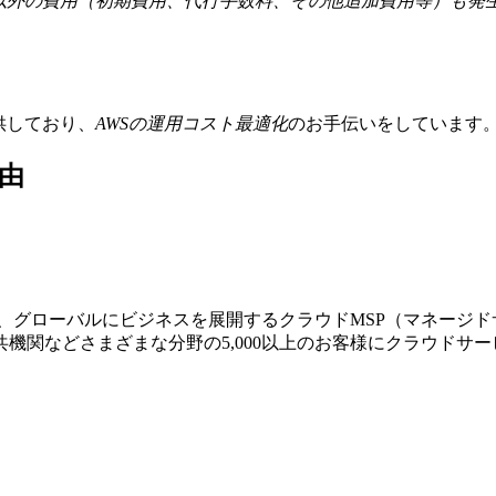
金以外の費用（初期費用、代行手数料、その他追加費用等）も発
提供しており、
AWSの運⽤コスト最適化
のお⼿伝いをしています
由
する、グローバルにビジネスを展開するクラウドMSP（マネージ
機関などさまざまな分野の5,000以上のお客様にクラウドサ