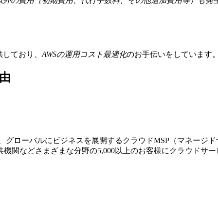
金以外の費用（初期費用、代行手数料、その他追加費用等）も発
提供しており、
AWSの運⽤コスト最適化
のお⼿伝いをしています
由
する、グローバルにビジネスを展開するクラウドMSP（マネージ
機関などさまざまな分野の5,000以上のお客様にクラウドサ