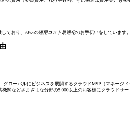
金以外の費用（初期費用、代行手数料、その他追加費用等）も発
提供しており、
AWSの運⽤コスト最適化
のお⼿伝いをしています
由
する、グローバルにビジネスを展開するクラウドMSP（マネージ
機関などさまざまな分野の5,000以上のお客様にクラウドサ