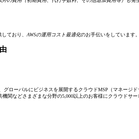
金以外の費用（初期費用、代行手数料、その他追加費用等）も発
提供しており、
AWSの運⽤コスト最適化
のお⼿伝いをしています
由
する、グローバルにビジネスを展開するクラウドMSP（マネージ
機関などさまざまな分野の5,000以上のお客様にクラウドサ