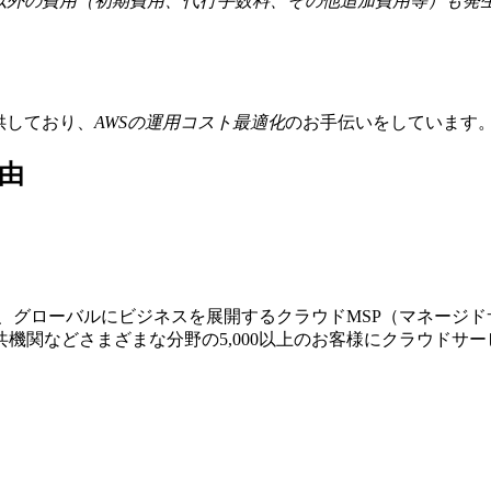
金以外の費用（初期費用、代行手数料、その他追加費用等）も発
提供しており、
AWSの運⽤コスト最適化
のお⼿伝いをしています
由
する、グローバルにビジネスを展開するクラウドMSP（マネージ
機関などさまざまな分野の5,000以上のお客様にクラウドサ