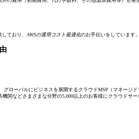
金以外の費用（初期費用、代行手数料、その他追加費用等）も発
提供しており、
AWSの運⽤コスト最適化
のお⼿伝いをしています
由
する、グローバルにビジネスを展開するクラウドMSP（マネージ
機関などさまざまな分野の5,000以上のお客様にクラウドサ