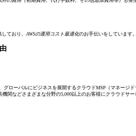
金以外の費用（初期費用、代行手数料、その他追加費用等）も発
提供しており、
AWSの運⽤コスト最適化
のお⼿伝いをしています
由
する、グローバルにビジネスを展開するクラウドMSP（マネージ
機関などさまざまな分野の5,000以上のお客様にクラウドサ